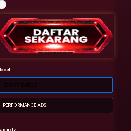
odel
SEO STRATEGY
PERFORMANCE ADS
apacity