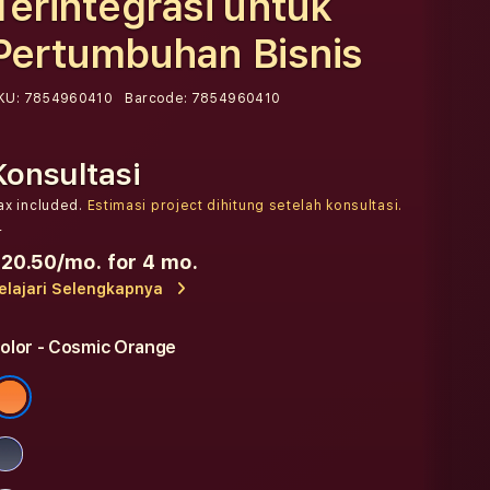
Terintegrasi untuk
Pertumbuhan Bisnis
KU:
7854960410
Barcode:
7854960410
Konsultasi
ax included.
Estimasi project dihitung setelah konsultasi.
r
20.50
/mo. for 4 mo.
elajari Selengkapnya
olor
- Cosmic Orange