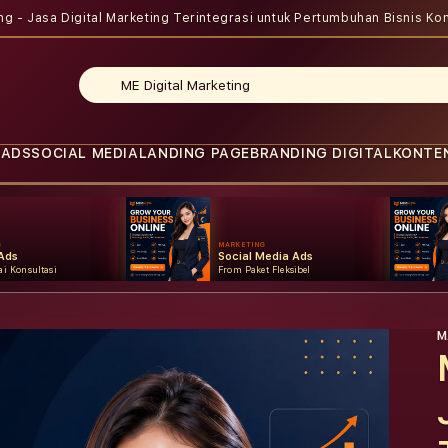
ing - Jasa Digital Marketing Terintegrasi untuk Pertumbuhan Bisnis
Kon
 ADS
SOCIAL MEDIA
LANDING PAGE
BRANDING DIGITAL
KONTE
G
MARKETING
Ads
Social Media Ads
i Konsultasi
From Paket Fleksibel
M