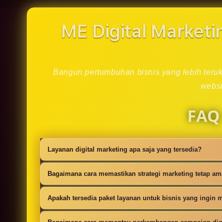
in
modal
ME Digital Marketi
Bangun pertumbuhan bisnis yang lebih teruku
websi
FAQ
Layanan digital marketing apa saja yang tersedia?
Kami menyediakan strategi SEO, iklan digi
Bagaimana cara memastikan strategi marketing tetap a
campaign.
Setiap campaign disusun dengan riset audie
Apakah tersedia paket layanan untuk bisnis yang ingin m
Ya, tersedia paket dasar sampai lanjutan 