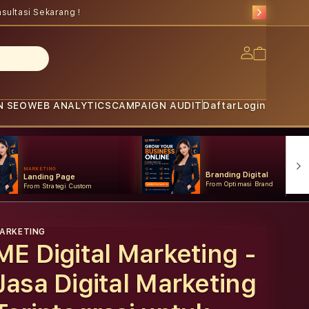
sultasi Sekarang !
Log
Cart
in
N SEO
WEB ANALYTICS
CAMPAIGN AUDIT
Daftar
Login
MARKETING
Branding Digital
Landing Page
From Optimasi Brand
From Strategi Custom
ARKETING
ME Digital Marketing -
Jasa Digital Marketing