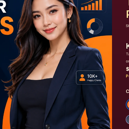
S
T
o
$
P
C