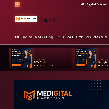
ME Digital Market
ME Digital Marketing
SEO STRATEGY
PERFORMANCE
MARKETING
MARKETIN
SEO Audit
Google 
From Audit Gratis
From Mula
Skip to
product
information