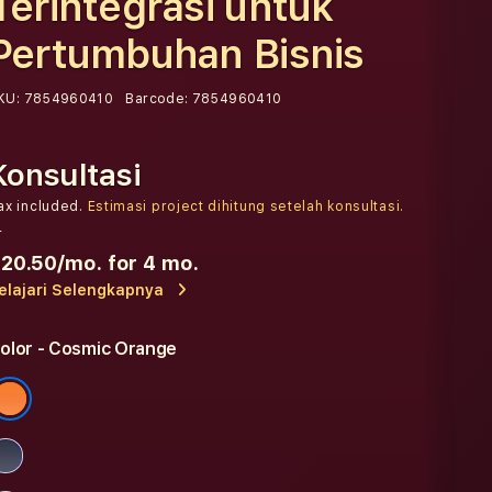
Terintegrasi untuk
Pertumbuhan Bisnis
KU:
7854960410
Barcode:
7854960410
Konsultasi
ax included.
Estimasi project dihitung setelah konsultasi.
r
20.50
/mo. for 4 mo.
elajari Selengkapnya
olor
- Cosmic Orange