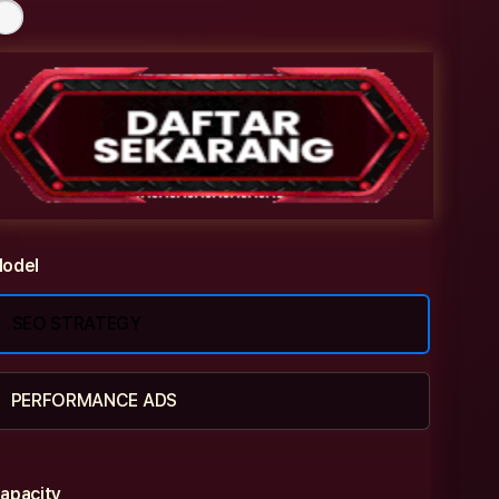
odel
SEO STRATEGY
PERFORMANCE ADS
apacity