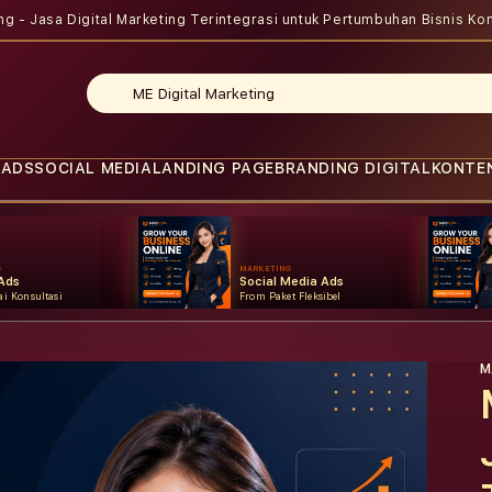
ing - Jasa Digital Marketing Terintegrasi untuk Pertumbuhan Bisnis
Kon
 ADS
SOCIAL MEDIA
LANDING PAGE
BRANDING DIGITAL
KONTE
G
MARKETING
Ads
Social Media Ads
i Konsultasi
From Paket Fleksibel
M