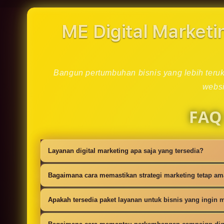
in
modal
ME Digital Marketi
Bangun pertumbuhan bisnis yang lebih teruku
websi
FAQ
Layanan digital marketing apa saja yang tersedia?
Kami menyediakan strategi SEO, iklan digi
Bagaimana cara memastikan strategi marketing tetap a
campaign.
Setiap campaign disusun dengan riset audie
Apakah tersedia paket layanan untuk bisnis yang ingin m
Ya, tersedia paket dasar sampai lanjutan 