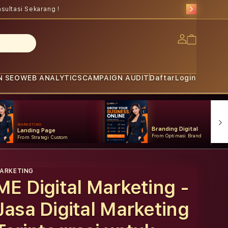
sultasi Sekarang !
Log
Cart
in
N SEO
WEB ANALYTICS
CAMPAIGN AUDIT
Daftar
Login
MARKETING
Branding Digital
Landing Page
From Optimasi Brand
From Strategi Custom
ARKETING
ME Digital Marketing -
Jasa Digital Marketing