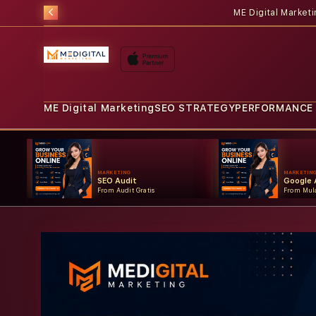
ME Digital Market
ME Digital Marketing
SEO STRATEGY
PERFORMANCE
MARKETING
MARKETIN
SEO Audit
Google 
From Audit Gratis
From Mula
Skip to
product
information