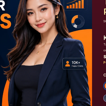
S
T
o
$
P
C