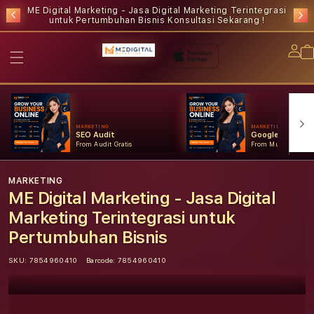
ME Digital Marketing - Jasa Digital Marketing Terintegrasi
untuk Pertumbuhan Bisnis
Konsultasi Sekarang !
Lo
in
MARKETING
MARKETING
SEO Audit
Google Ads
From Audit Gratis
From Mulai Konsult
MARKETING
ME Digital Marketing - Jasa Digital
Marketing Terintegrasi untuk
Pertumbuhan Bisnis
SKU:
7854960410
Barcode:
7854960410