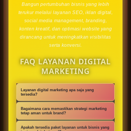
Bangun pertumbuhan bisnis yang lebih
terukur melalui layanan SEO, iklan digital,
social media management, branding,
konten kreatif, dan optimasi website yang
dirancang untuk meningkatkan visibilitas
serta konversi.
FAQ LAYANAN DIGITAL
MARKETING
Layanan digital marketing apa saja yang
tersedia?
Kami menyediakan strategi SEO,
Bagaimana cara memastikan strategi marketing
iklan digital, social media
tetap aman untuk brand?
management, konten kreatif,
Setiap campaign disusun dengan
Apakah tersedia paket layanan untuk bisnis yang
optimasi website, branding, dan