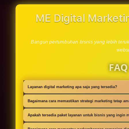
in
modal
ME Digital Marketi
Bangun pertumbuhan bisnis yang lebih teruku
websi
FAQ
Layanan digital marketing apa saja yang tersedia?
Kami menyediakan strategi SEO, iklan digi
Bagaimana cara memastikan strategi marketing tetap a
campaign.
Setiap campaign disusun dengan riset audie
Apakah tersedia paket layanan untuk bisnis yang ingin m
Ya, tersedia paket dasar sampai lanjutan 