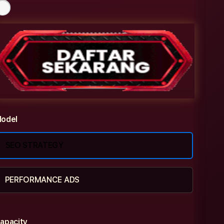
odel
SEO STRATEGY
PERFORMANCE ADS
apacity