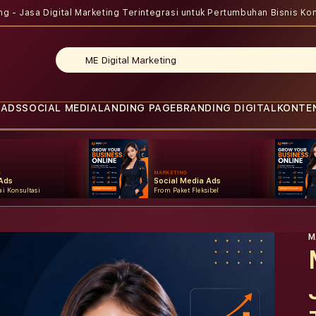
ing - Jasa Digital Marketing Terintegrasi untuk Pertumbuhan Bisnis
Kon
 ADS
SOCIAL MEDIA
LANDING PAGE
BRANDING DIGITAL
KONTE
G
MARKETING
Ads
Social Media Ads
i Konsultasi
From Paket Fleksibel
M