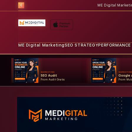
ME Digital Market
ME Digital Marketing
SEO STRATEGY
PERFORMANCE
MARKETING
MARKETIN
SEO Audit
Google 
From Audit Gratis
From Mula
Skip to
product
information