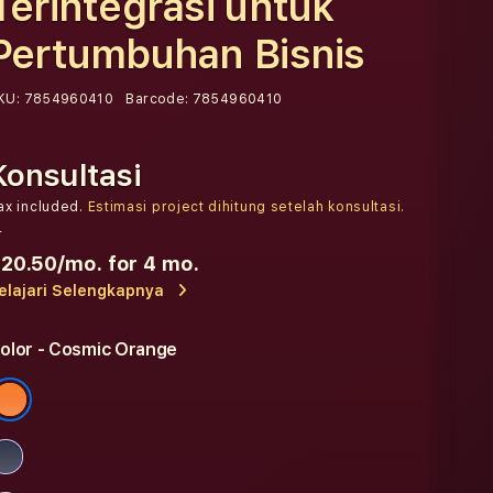
Terintegrasi untuk
Pertumbuhan Bisnis
KU:
7854960410
Barcode:
7854960410
Konsultasi
ax included.
Estimasi project dihitung setelah konsultasi.
r
20.50
/mo. for 4 mo.
elajari Selengkapnya
olor
- Cosmic Orange