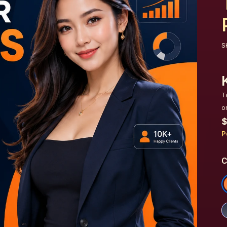
S
T
o
$
P
C