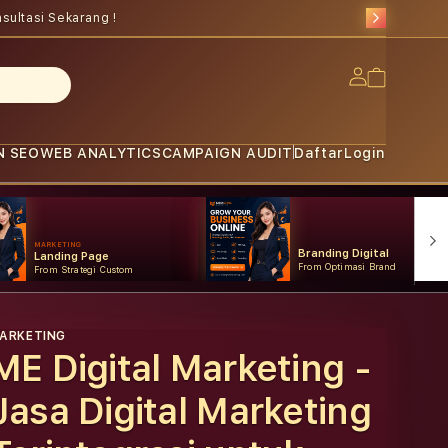
sultasi Sekarang !
Log
Cart
in
N SEO
WEB ANALYTICS
CAMPAIGN AUDIT
Daftar
Login
MARKETING
Branding Digital
Landing Page
From Optimasi Brand
From Strategi Custom
ARKETING
ME Digital Marketing -
Jasa Digital Marketing