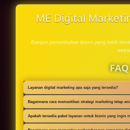
in
modal
ME Digital Marketi
Bangun pertumbuhan bisnis yang lebih teruku
websi
FAQ
Layanan digital marketing apa saja yang tersedia?
Kami menyediakan strategi SEO, iklan digi
Bagaimana cara memastikan strategi marketing tetap a
campaign.
Setiap campaign disusun dengan riset audie
Apakah tersedia paket layanan untuk bisnis yang ingin m
Ya, tersedia paket dasar sampai lanjutan 