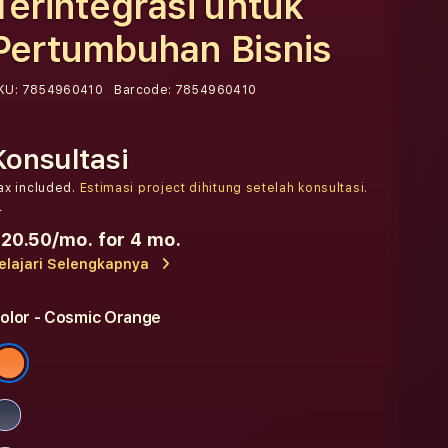
Terintegrasi untuk
Pertumbuhan Bisnis
KU:
7854960410
Barcode:
7854960410
Konsultasi
ax included.
Estimasi project dihitung setelah konsultasi.
r
20.50
/mo. for 4 mo.
elajari Selengkapnya
olor
- Cosmic Orange