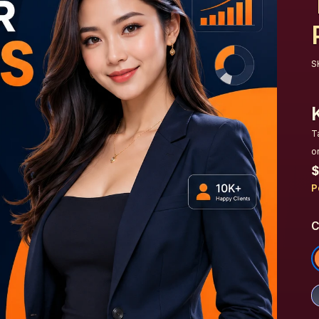
S
T
o
$
P
C