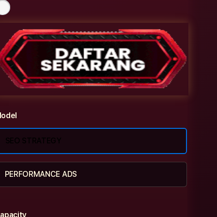
odel
SEO STRATEGY
PERFORMANCE ADS
apacity