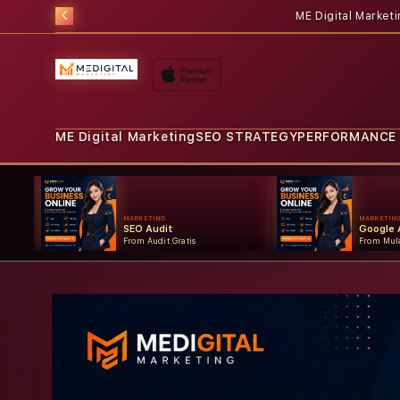
ME Digital Market
ME Digital Marketing
SEO STRATEGY
PERFORMANCE
MARKETING
MARKETIN
SEO Audit
Google 
From Audit Gratis
From Mula
Skip to
product
information