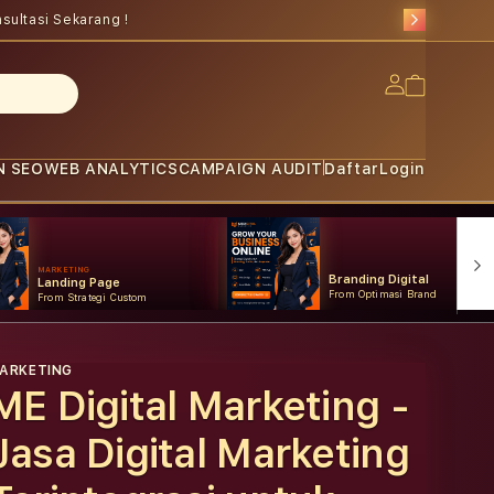
sultasi Sekarang !
Log
Cart
in
N SEO
WEB ANALYTICS
CAMPAIGN AUDIT
Daftar
Login
MARKETING
Branding Digital
Landing Page
From Optimasi Brand
From Strategi Custom
ARKETING
ME Digital Marketing -
Jasa Digital Marketing