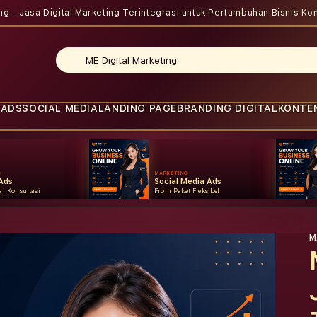
ing - Jasa Digital Marketing Terintegrasi untuk Pertumbuhan Bisnis
Kon
 ADS
SOCIAL MEDIA
LANDING PAGE
BRANDING DIGITAL
KONTE
G
MARKETING
Ads
Social Media Ads
i Konsultasi
From Paket Fleksibel
M