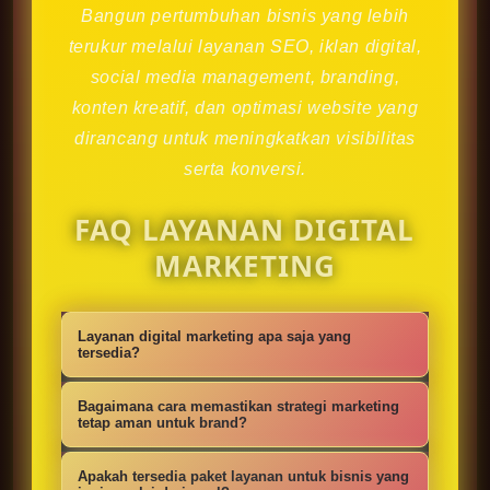
Bangun pertumbuhan bisnis yang lebih
terukur melalui layanan SEO, iklan digital,
social media management, branding,
konten kreatif, dan optimasi website yang
dirancang untuk meningkatkan visibilitas
serta konversi.
FAQ LAYANAN DIGITAL
MARKETING
Layanan digital marketing apa saja yang
tersedia?
Kami menyediakan strategi SEO,
Bagaimana cara memastikan strategi marketing
iklan digital, social media
tetap aman untuk brand?
management, konten kreatif,
Setiap campaign disusun dengan
Apakah tersedia paket layanan untuk bisnis yang
optimasi website, branding, dan