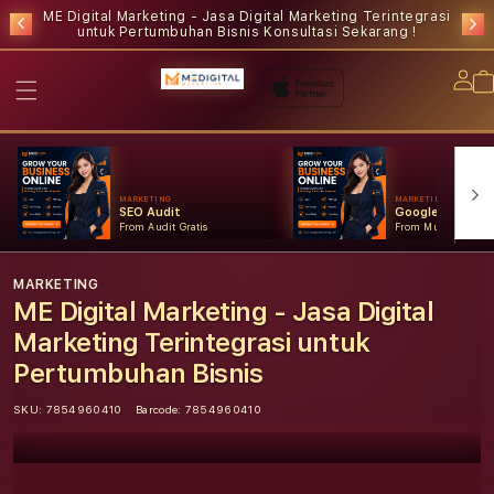
ME Digital Marketing - Jasa Digital Marketing Terintegrasi
untuk Pertumbuhan Bisnis
Konsultasi Sekarang !
Lo
in
MARKETING
MARKETING
SEO Audit
Google Ads
From Audit Gratis
From Mulai Konsult
MARKETING
ME Digital Marketing - Jasa Digital
Marketing Terintegrasi untuk
Pertumbuhan Bisnis
SKU:
7854960410
Barcode:
7854960410