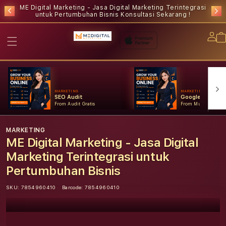
ME Digital Marketing - Jasa Digital Marketing Terintegrasi
untuk Pertumbuhan Bisnis
Konsultasi Sekarang !
Lo
in
MARKETING
MARKETING
SEO Audit
Google Ads
From Audit Gratis
From Mulai Konsult
MARKETING
ME Digital Marketing - Jasa Digital
Marketing Terintegrasi untuk
Pertumbuhan Bisnis
SKU:
7854960410
Barcode:
7854960410