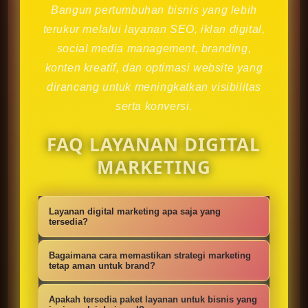
Bangun pertumbuhan bisnis yang lebih
terukur melalui layanan SEO, iklan digital,
social media management, branding,
konten kreatif, dan optimasi website yang
dirancang untuk meningkatkan visibilitas
serta konversi.
FAQ LAYANAN DIGITAL
MARKETING
Layanan digital marketing apa saja yang
tersedia?
Kami menyediakan strategi SEO,
Bagaimana cara memastikan strategi marketing
iklan digital, social media
tetap aman untuk brand?
management, konten kreatif,
Setiap campaign disusun dengan
Apakah tersedia paket layanan untuk bisnis yang
optimasi website, branding, dan