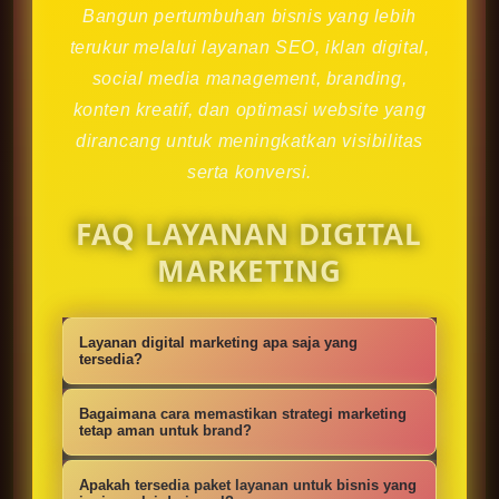
Bangun pertumbuhan bisnis yang lebih
terukur melalui layanan SEO, iklan digital,
social media management, branding,
konten kreatif, dan optimasi website yang
dirancang untuk meningkatkan visibilitas
serta konversi.
FAQ LAYANAN DIGITAL
MARKETING
Layanan digital marketing apa saja yang
tersedia?
Kami menyediakan strategi SEO,
Bagaimana cara memastikan strategi marketing
iklan digital, social media
tetap aman untuk brand?
management, konten kreatif,
Setiap campaign disusun dengan
Apakah tersedia paket layanan untuk bisnis yang
optimasi website, branding, dan