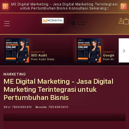
ME Digital Marketing - Jasa Digital Marketing Terintegrasi
untuk Pertumbuhan Bisnis
Konsultasi Sekarang !
Lo
in
MARKETING
MARKETING
SEO Audit
Google Ads
From Audit Gratis
From Mulai Konsult
MARKETING
ME Digital Marketing - Jasa Digital
Marketing Terintegrasi untuk
Pertumbuhan Bisnis
SKU:
7854960410
Barcode:
7854960410