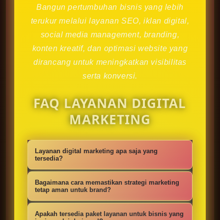
Bangun pertumbuhan bisnis yang lebih
terukur melalui layanan SEO, iklan digital,
social media management, branding,
konten kreatif, dan optimasi website yang
dirancang untuk meningkatkan visibilitas
serta konversi.
FAQ LAYANAN DIGITAL
MARKETING
Layanan digital marketing apa saja yang
tersedia?
Kami menyediakan strategi SEO,
Bagaimana cara memastikan strategi marketing
iklan digital, social media
tetap aman untuk brand?
management, konten kreatif,
Setiap campaign disusun dengan
Apakah tersedia paket layanan untuk bisnis yang
optimasi website, branding, dan