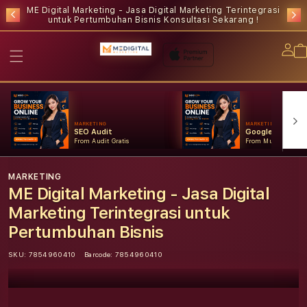
ME Digital Marketing - Jasa Digital Marketing Terintegrasi
untuk Pertumbuhan Bisnis
Konsultasi Sekarang !
Lo
in
MARKETING
MARKETING
SEO Audit
Google Ads
From Audit Gratis
From Mulai Konsult
MARKETING
ME Digital Marketing - Jasa Digital
Marketing Terintegrasi untuk
Pertumbuhan Bisnis
SKU:
7854960410
Barcode:
7854960410