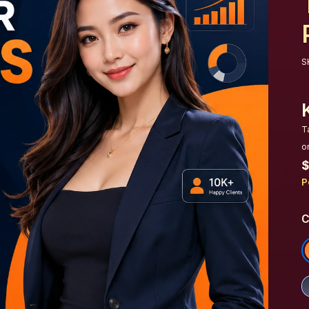
S
T
o
$
P
C