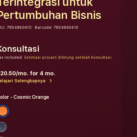
Terintegrasi untuk
Pertumbuhan Bisnis
KU:
7854960410
Barcode:
7854960410
Konsultasi
ax included.
Estimasi project dihitung setelah konsultasi.
r
20.50
/mo. for 4 mo.
elajari Selengkapnya
olor
- Cosmic Orange