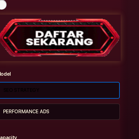
odel
SEO STRATEGY
PERFORMANCE ADS
apacity