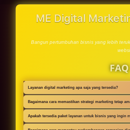
in
modal
ME Digital Marketi
Bangun pertumbuhan bisnis yang lebih teruku
websi
FAQ
Layanan digital marketing apa saja yang tersedia?
Kami menyediakan strategi SEO, iklan digi
Bagaimana cara memastikan strategi marketing tetap a
campaign.
Setiap campaign disusun dengan riset audie
Apakah tersedia paket layanan untuk bisnis yang ingin m
Ya, tersedia paket dasar sampai lanjutan 