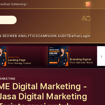
sultasi Sekarang !
Log
Cart
in
N SEO
WEB ANALYTICS
CAMPAIGN AUDIT
Daftar
Login
MARKETING
Branding Digital
Landing Page
From Optimasi Brand
From Strategi Custom
ARKETING
ME Digital Marketing -
Jasa Digital Marketing