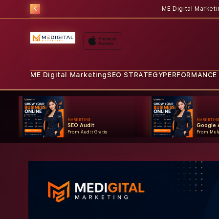
ME Digital Market
ME Digital Marketing
SEO STRATEGY
PERFORMANCE
MARKETING
MARKETIN
SEO Audit
Google 
From Audit Gratis
From Mula
Skip to
product
information