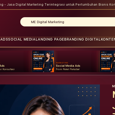
ing - Jasa Digital Marketing Terintegrasi untuk Pertumbuhan Bisnis
Kon
 ADS
SOCIAL MEDIA
LANDING PAGE
BRANDING DIGITAL
KONTE
G
MARKETING
Ads
Social Media Ads
i Konsultasi
From Paket Fleksibel
M