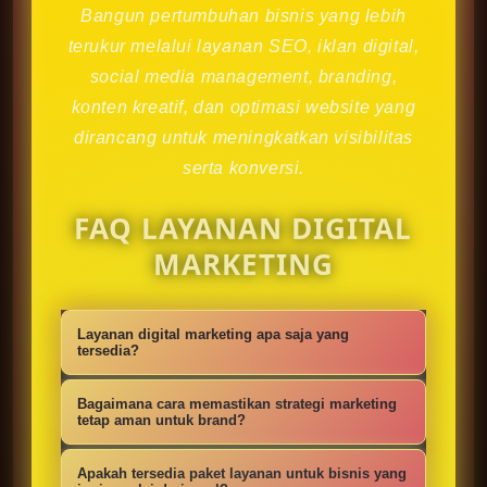
Bangun pertumbuhan bisnis yang lebih
terukur melalui layanan SEO, iklan digital,
social media management, branding,
konten kreatif, dan optimasi website yang
dirancang untuk meningkatkan visibilitas
serta konversi.
FAQ LAYANAN DIGITAL
MARKETING
Layanan digital marketing apa saja yang
tersedia?
Kami menyediakan strategi SEO,
Bagaimana cara memastikan strategi marketing
iklan digital, social media
tetap aman untuk brand?
management, konten kreatif,
Setiap campaign disusun dengan
Apakah tersedia paket layanan untuk bisnis yang
optimasi website, branding, dan