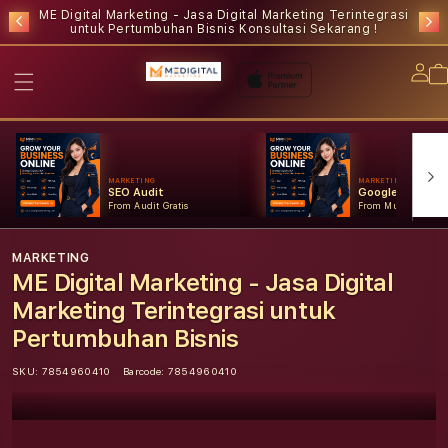
ME Digital Marketing - Jasa Digital Marketing Terintegrasi
untuk Pertumbuhan Bisnis
Konsultasi Sekarang !
Lo
in
MARKETING
MARKETING
SEO Audit
Google Ads
From Audit Gratis
From Mulai Konsult
MARKETING
ME Digital Marketing - Jasa Digital
Marketing Terintegrasi untuk
Pertumbuhan Bisnis
SKU:
7854960410
Barcode:
7854960410