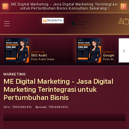
ME Digital Marketing - Jasa Digital Marketing Terintegrasi
untuk Pertumbuhan Bisnis
Konsultasi Sekarang !
Lo
in
MARKETING
MARKETING
SEO Audit
Google Ads
From Audit Gratis
From Mulai Konsult
MARKETING
ME Digital Marketing - Jasa Digital
Marketing Terintegrasi untuk
Pertumbuhan Bisnis
SKU:
7854960410
Barcode:
7854960410