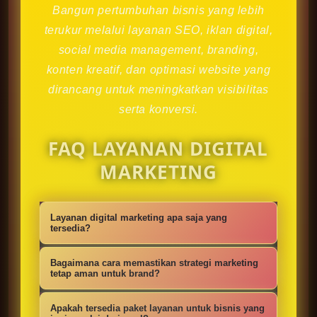
Bangun pertumbuhan bisnis yang lebih
terukur melalui layanan SEO, iklan digital,
social media management, branding,
konten kreatif, dan optimasi website yang
dirancang untuk meningkatkan visibilitas
serta konversi.
FAQ LAYANAN DIGITAL
MARKETING
Layanan digital marketing apa saja yang
tersedia?
Kami menyediakan strategi SEO,
Bagaimana cara memastikan strategi marketing
iklan digital, social media
tetap aman untuk brand?
management, konten kreatif,
Setiap campaign disusun dengan
Apakah tersedia paket layanan untuk bisnis yang
optimasi website, branding, dan