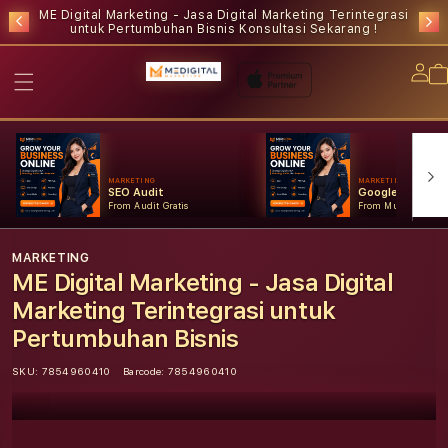
ME Digital Marketing - Jasa Digital Marketing Terintegrasi
untuk Pertumbuhan Bisnis
Konsultasi Sekarang !
Lo
in
MARKETING
MARKETING
SEO Audit
Google Ads
From Audit Gratis
From Mulai Konsult
MARKETING
ME Digital Marketing - Jasa Digital
Marketing Terintegrasi untuk
Pertumbuhan Bisnis
SKU:
7854960410
Barcode:
7854960410