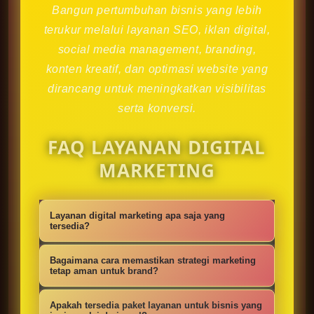
Bangun pertumbuhan bisnis yang lebih
terukur melalui layanan SEO, iklan digital,
social media management, branding,
konten kreatif, dan optimasi website yang
dirancang untuk meningkatkan visibilitas
serta konversi.
FAQ LAYANAN DIGITAL
MARKETING
Layanan digital marketing apa saja yang
tersedia?
Kami menyediakan strategi SEO,
Bagaimana cara memastikan strategi marketing
iklan digital, social media
tetap aman untuk brand?
management, konten kreatif,
Setiap campaign disusun dengan
Apakah tersedia paket layanan untuk bisnis yang
optimasi website, branding, dan