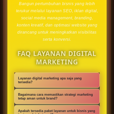
Bangun pertumbuhan bisnis yang lebih
terukur melalui layanan SEO, iklan digital,
social media management, branding,
konten kreatif, dan optimasi website yang
dirancang untuk meningkatkan visibilitas
serta konversi.
FAQ LAYANAN DIGITAL
MARKETING
Layanan digital marketing apa saja yang
tersedia?
Kami menyediakan strategi SEO,
Bagaimana cara memastikan strategi marketing
iklan digital, social media
tetap aman untuk brand?
management, konten kreatif,
Setiap campaign disusun dengan
Apakah tersedia paket layanan untuk bisnis yang
optimasi website, branding, dan