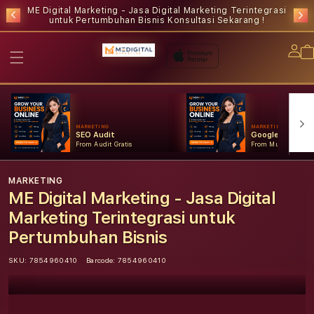
ME Digital Marketing - Jasa Digital Marketing Terintegrasi
untuk Pertumbuhan Bisnis
Konsultasi Sekarang !
Lo
in
MARKETING
MARKETING
SEO Audit
Google Ads
From Audit Gratis
From Mulai Konsult
MARKETING
ME Digital Marketing - Jasa Digital
Marketing Terintegrasi untuk
Pertumbuhan Bisnis
SKU:
7854960410
Barcode:
7854960410