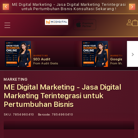
ME Digital Marketing - Jasa Digital Marketing Terintegrasi
untuk Pertumbuhan Bisnis
Konsultasi Sekarang !
Lo
in
MARKETING
MARKETING
SEO Audit
Google Ads
From Audit Gratis
From Mulai Konsult
MARKETING
ME Digital Marketing - Jasa Digital
Marketing Terintegrasi untuk
Pertumbuhan Bisnis
SKU:
7854960410
Barcode:
7854960410