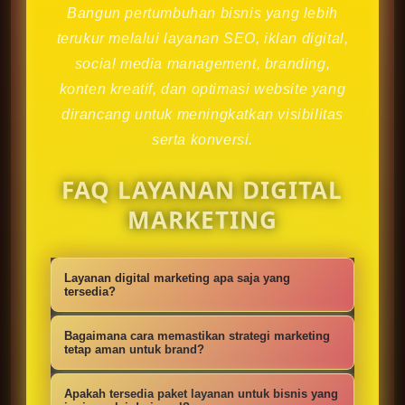
Bangun pertumbuhan bisnis yang lebih
terukur melalui layanan SEO, iklan digital,
social media management, branding,
konten kreatif, dan optimasi website yang
dirancang untuk meningkatkan visibilitas
serta konversi.
FAQ LAYANAN DIGITAL
MARKETING
Layanan digital marketing apa saja yang
tersedia?
Kami menyediakan strategi SEO,
Bagaimana cara memastikan strategi marketing
iklan digital, social media
tetap aman untuk brand?
management, konten kreatif,
Setiap campaign disusun dengan
Apakah tersedia paket layanan untuk bisnis yang
optimasi website, branding, dan