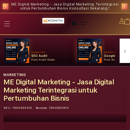
ME Digital Marketing - Jasa Digital Marketing Terintegrasi
untuk Pertumbuhan Bisnis
Konsultasi Sekarang !
Lo
in
MARKETING
MARKETING
SEO Audit
Google Ads
From Audit Gratis
From Mulai Konsult
MARKETING
ME Digital Marketing - Jasa Digital
Marketing Terintegrasi untuk
Pertumbuhan Bisnis
SKU:
7854960410
Barcode:
7854960410