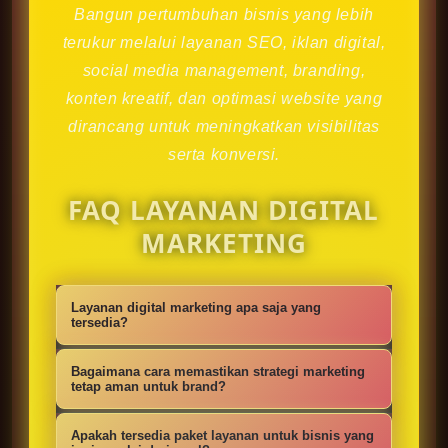
Bangun pertumbuhan bisnis yang lebih
terukur melalui layanan SEO, iklan digital,
social media management, branding,
konten kreatif, dan optimasi website yang
dirancang untuk meningkatkan visibilitas
serta konversi.
FAQ LAYANAN DIGITAL
MARKETING
Layanan digital marketing apa saja yang
tersedia?
Kami menyediakan strategi SEO,
Bagaimana cara memastikan strategi marketing
iklan digital, social media
tetap aman untuk brand?
management, konten kreatif,
Setiap campaign disusun dengan
Apakah tersedia paket layanan untuk bisnis yang
optimasi website, branding, dan