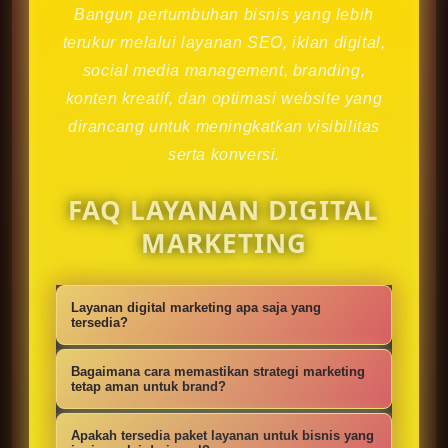
Bangun pertumbuhan bisnis yang lebih
terukur melalui layanan SEO, iklan digital,
social media management, branding,
konten kreatif, dan optimasi website yang
dirancang untuk meningkatkan visibilitas
serta konversi.
FAQ LAYANAN DIGITAL
MARKETING
Layanan digital marketing apa saja yang
tersedia?
Kami menyediakan strategi SEO,
Bagaimana cara memastikan strategi marketing
iklan digital, social media
tetap aman untuk brand?
management, konten kreatif,
Setiap campaign disusun dengan
Apakah tersedia paket layanan untuk bisnis yang
optimasi website, branding, dan