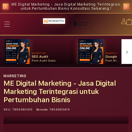
ME Digital Marketing - Jasa Digital Marketing Terintegrasi
untuk Pertumbuhan Bisnis
Konsultasi Sekarang !
Lo
in
MARKETING
MARKETING
SEO Audit
Google Ads
From Audit Gratis
From Mulai Konsult
MARKETING
ME Digital Marketing - Jasa Digital
Marketing Terintegrasi untuk
Pertumbuhan Bisnis
SKU:
7854960410
Barcode:
7854960410