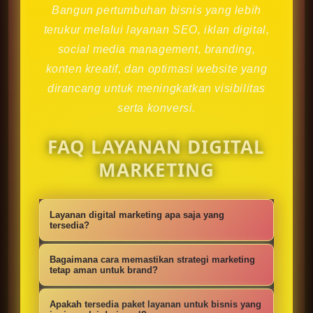
Bangun pertumbuhan bisnis yang lebih
terukur melalui layanan SEO, iklan digital,
social media management, branding,
konten kreatif, dan optimasi website yang
dirancang untuk meningkatkan visibilitas
serta konversi.
FAQ LAYANAN DIGITAL
MARKETING
Layanan digital marketing apa saja yang
tersedia?
Kami menyediakan strategi SEO,
Bagaimana cara memastikan strategi marketing
iklan digital, social media
tetap aman untuk brand?
management, konten kreatif,
Setiap campaign disusun dengan
Apakah tersedia paket layanan untuk bisnis yang
optimasi website, branding, dan