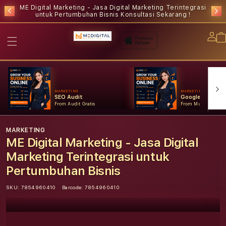
ME Digital Marketing - Jasa Digital Marketing Terintegrasi
untuk Pertumbuhan Bisnis
Konsultasi Sekarang !
Lo
in
MARKETING
MARKETING
SEO Audit
Google Ads
From Audit Gratis
From Mulai Konsult
MARKETING
ME Digital Marketing - Jasa Digital
Marketing Terintegrasi untuk
Pertumbuhan Bisnis
SKU:
7854960410
Barcode:
7854960410