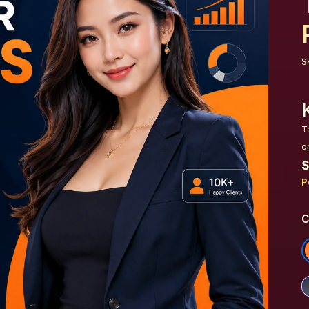
S
T
o
$
P
C