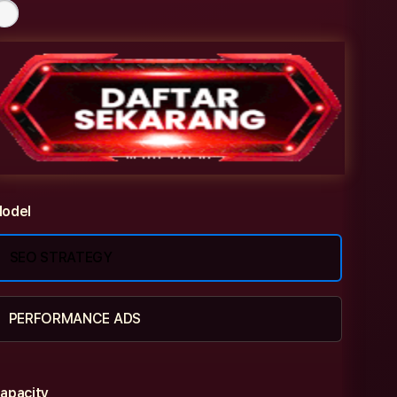
odel
SEO STRATEGY
PERFORMANCE ADS
apacity