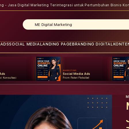
ing - Jasa Digital Marketing Terintegrasi untuk Pertumbuhan Bisnis
Kon
 ADS
SOCIAL MEDIA
LANDING PAGE
BRANDING DIGITAL
KONTE
G
MARKETING
Ads
Social Media Ads
i Konsultasi
From Paket Fleksibel
M