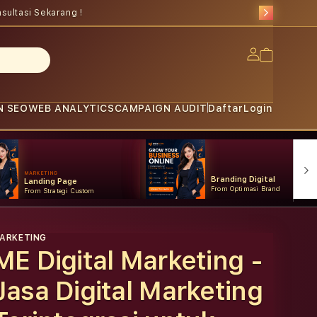
sultasi Sekarang !
Log
Cart
in
N SEO
WEB ANALYTICS
CAMPAIGN AUDIT
Daftar
Login
MARKETING
Branding Digital
Landing Page
From Optimasi Brand
From Strategi Custom
ARKETING
ME Digital Marketing -
Jasa Digital Marketing