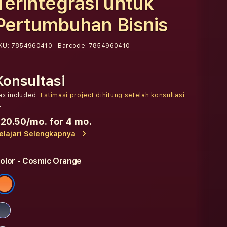
Terintegrasi untuk
Pertumbuhan Bisnis
KU:
7854960410
Barcode:
7854960410
Konsultasi
ax included.
Estimasi project dihitung setelah konsultasi.
r
20.50
/mo. for 4 mo.
elajari Selengkapnya
olor
- Cosmic Orange