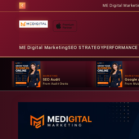
ME Digital Market
ME Digital Marketing
SEO STRATEGY
PERFORMANCE
MARKETING
MARKETIN
SEO Audit
Google 
From Audit Gratis
From Mula
Skip to
product
information