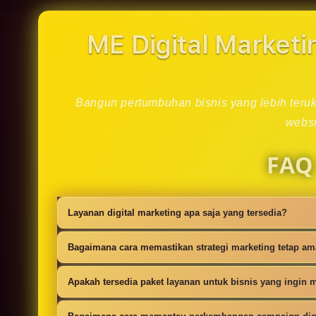
in
modal
ME Digital Marketi
Bangun pertumbuhan bisnis yang lebih teruku
websi
FAQ
Layanan digital marketing apa saja yang tersedia?
Kami menyediakan strategi SEO, iklan digi
Bagaimana cara memastikan strategi marketing tetap a
campaign.
Setiap campaign disusun dengan riset audie
Apakah tersedia paket layanan untuk bisnis yang ingin m
Ya, tersedia paket dasar sampai lanjutan 