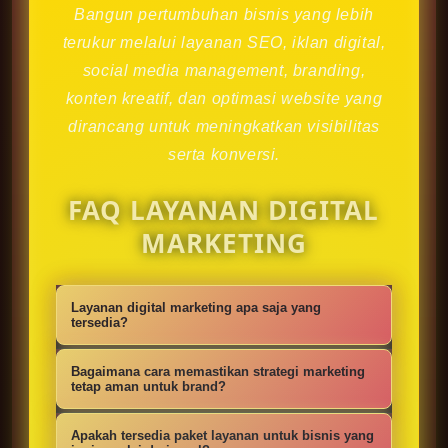
Bangun pertumbuhan bisnis yang lebih
terukur melalui layanan SEO, iklan digital,
social media management, branding,
konten kreatif, dan optimasi website yang
dirancang untuk meningkatkan visibilitas
serta konversi.
FAQ LAYANAN DIGITAL
MARKETING
Layanan digital marketing apa saja yang
tersedia?
Kami menyediakan strategi SEO,
Bagaimana cara memastikan strategi marketing
iklan digital, social media
tetap aman untuk brand?
management, konten kreatif,
Setiap campaign disusun dengan
Apakah tersedia paket layanan untuk bisnis yang
optimasi website, branding, dan