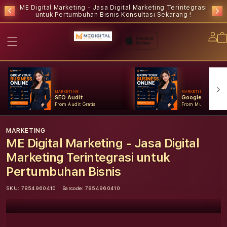
ME Digital Marketing - Jasa Digital Marketing Terintegrasi
untuk Pertumbuhan Bisnis
Konsultasi Sekarang !
Lo
in
MARKETING
MARKETING
SEO Audit
Google Ads
From Audit Gratis
From Mulai Konsult
MARKETING
ME Digital Marketing - Jasa Digital
Marketing Terintegrasi untuk
Pertumbuhan Bisnis
SKU:
7854960410
Barcode:
7854960410