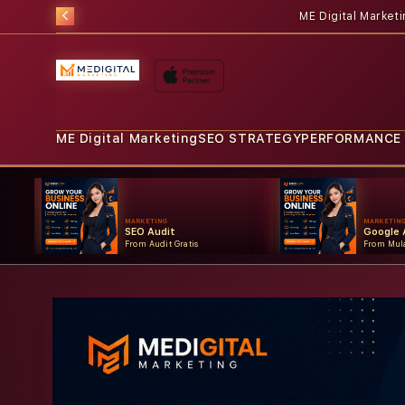
ME Digital Market
ME Digital Marketing
SEO STRATEGY
PERFORMANCE
MARKETING
MARKETIN
SEO Audit
Google 
From Audit Gratis
From Mula
Skip to
product
information