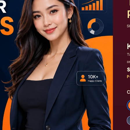
S
T
o
$
P
C