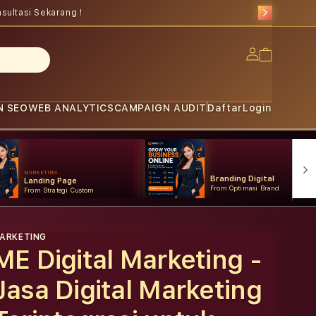
sultasi Sekarang !
Log
Cart
in
N SEO
WEB ANALYTICS
CAMPAIGN AUDIT
Daftar
Login
MARKETING
Branding Digital
Landing Page
From Optimasi Brand
From Strategi Custom
ARKETING
ME Digital Marketing -
Jasa Digital Marketing