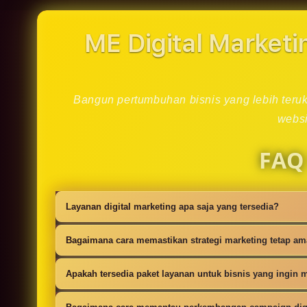
in
modal
ME Digital Marketi
Bangun pertumbuhan bisnis yang lebih teruku
websi
FAQ
Layanan digital marketing apa saja yang tersedia?
Kami menyediakan strategi SEO, iklan digi
Bagaimana cara memastikan strategi marketing tetap a
campaign.
Setiap campaign disusun dengan riset audie
Apakah tersedia paket layanan untuk bisnis yang ingin m
Ya, tersedia paket dasar sampai lanjutan 