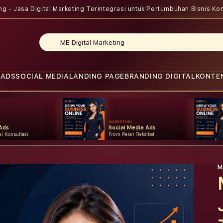
ing - Jasa Digital Marketing Terintegrasi untuk Pertumbuhan Bisnis
Kon
 ADS
SOCIAL MEDIA
LANDING PAGE
BRANDING DIGITAL
KONTE
G
MARKETING
Ads
Social Media Ads
i Konsultasi
From Paket Fleksibel
M