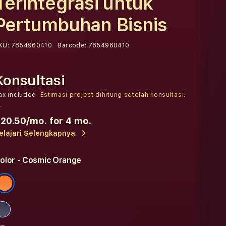
Terintegrasi untuk
Pertumbuhan Bisnis
KU:
7854960410
Barcode:
7854960410
Konsultasi
ax included.
Estimasi project dihitung setelah konsultasi.
r
20.50
/mo. for 4 mo.
elajari Selengkapnya
olor
- Cosmic Orange