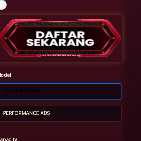
odel
SEO STRATEGY
PERFORMANCE ADS
apacity