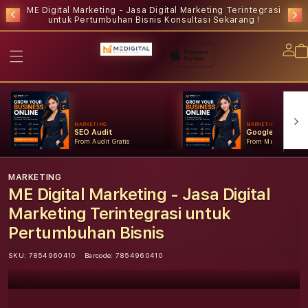
ME Digital Marketing - Jasa Digital Marketing Terintegrasi
untuk Pertumbuhan Bisnis
Konsultasi Sekarang !
Lo
in
MARKETING
MARKETING
SEO Audit
Google Ads
From Audit Gratis
From Mulai Konsult
MARKETING
ME Digital Marketing - Jasa Digital
Marketing Terintegrasi untuk
Pertumbuhan Bisnis
SKU:
7854960410
Barcode:
7854960410