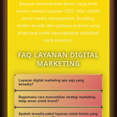
Bangun pertumbuhan bisnis yang lebih
terukur melalui layanan SEO, iklan digital,
social media management, branding,
konten kreatif, dan optimasi website yang
dirancang untuk meningkatkan visibilitas
serta konversi.
FAQ LAYANAN DIGITAL
MARKETING
Layanan digital marketing apa saja yang
tersedia?
Kami menyediakan strategi SEO,
Bagaimana cara memastikan strategi marketing
iklan digital, social media
tetap aman untuk brand?
management, konten kreatif,
Setiap campaign disusun dengan
Apakah tersedia paket layanan untuk bisnis yang
optimasi website, branding, dan