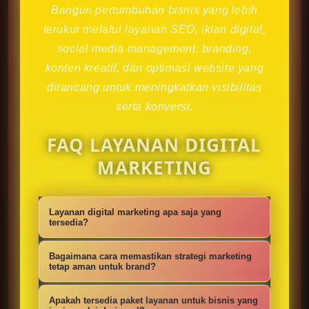
Bangun pertumbuhan bisnis yang lebih
terukur melalui layanan SEO, iklan digital,
social media management, branding,
konten kreatif, dan optimasi website yang
dirancang untuk meningkatkan visibilitas
serta konversi.
FAQ LAYANAN DIGITAL
MARKETING
Layanan digital marketing apa saja yang
tersedia?
Kami menyediakan strategi SEO,
Bagaimana cara memastikan strategi marketing
iklan digital, social media
tetap aman untuk brand?
management, konten kreatif,
Setiap campaign disusun dengan
Apakah tersedia paket layanan untuk bisnis yang
optimasi website, branding, dan