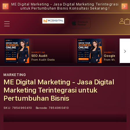
ME Digital Marketing - Jasa Digital Marketing Terintegrasi
untuk Pertumbuhan Bisnis
Konsultasi Sekarang !
Lo
in
MARKETING
MARKETING
SEO Audit
Google Ads
From Audit Gratis
From Mulai Konsult
MARKETING
ME Digital Marketing - Jasa Digital
Marketing Terintegrasi untuk
Pertumbuhan Bisnis
SKU:
7854960410
Barcode:
7854960410