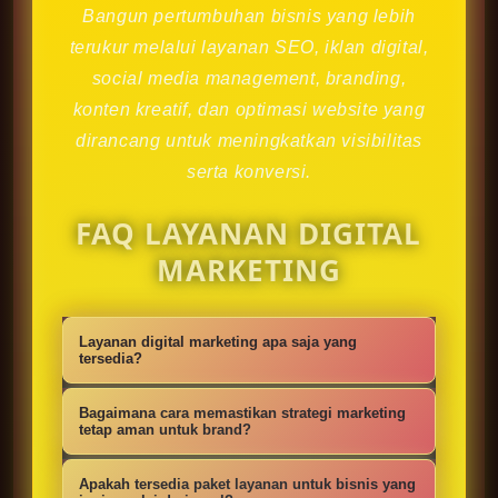
Bangun pertumbuhan bisnis yang lebih
terukur melalui layanan SEO, iklan digital,
social media management, branding,
konten kreatif, dan optimasi website yang
dirancang untuk meningkatkan visibilitas
serta konversi.
FAQ LAYANAN DIGITAL
MARKETING
Layanan digital marketing apa saja yang
tersedia?
Kami menyediakan strategi SEO,
Bagaimana cara memastikan strategi marketing
iklan digital, social media
tetap aman untuk brand?
management, konten kreatif,
Setiap campaign disusun dengan
Apakah tersedia paket layanan untuk bisnis yang
optimasi website, branding, dan