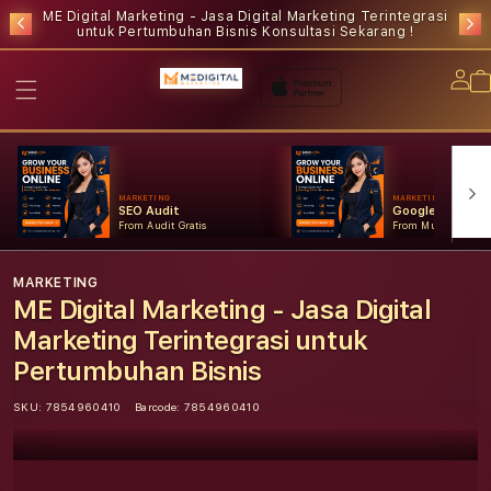
ME Digital Marketing - Jasa Digital Marketing Terintegrasi
untuk Pertumbuhan Bisnis
Konsultasi Sekarang !
Lo
in
MARKETING
MARKETING
SEO Audit
Google Ads
From Audit Gratis
From Mulai Konsult
MARKETING
ME Digital Marketing - Jasa Digital
Marketing Terintegrasi untuk
Pertumbuhan Bisnis
SKU:
7854960410
Barcode:
7854960410