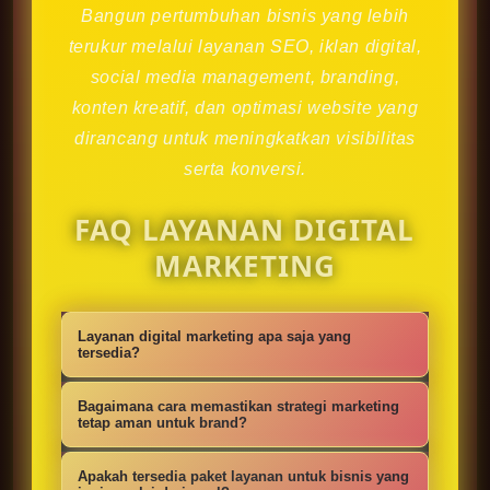
Bangun pertumbuhan bisnis yang lebih
terukur melalui layanan SEO, iklan digital,
social media management, branding,
konten kreatif, dan optimasi website yang
dirancang untuk meningkatkan visibilitas
serta konversi.
FAQ LAYANAN DIGITAL
MARKETING
Layanan digital marketing apa saja yang
tersedia?
Kami menyediakan strategi SEO,
Bagaimana cara memastikan strategi marketing
iklan digital, social media
tetap aman untuk brand?
management, konten kreatif,
Setiap campaign disusun dengan
Apakah tersedia paket layanan untuk bisnis yang
optimasi website, branding, dan