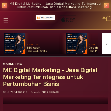
ME Digital Marketing - Jasa Digital Marketing Terintegrasi
untuk Pertumbuhan Bisnis
Konsultasi Sekarang !
Lo
in
MARKETING
MARKETING
SEO Audit
Google Ads
From Audit Gratis
From Mulai Konsult
MARKETING
ME Digital Marketing - Jasa Digital
Marketing Terintegrasi untuk
Pertumbuhan Bisnis
SKU:
7854960410
Barcode:
7854960410