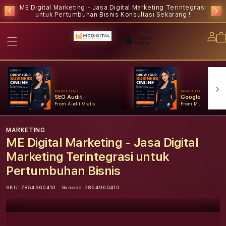
ME Digital Marketing - Jasa Digital Marketing Terintegrasi
untuk Pertumbuhan Bisnis
Konsultasi Sekarang !
Lo
in
MARKETING
MARKETING
SEO Audit
Google Ads
From Audit Gratis
From Mulai Konsult
MARKETING
ME Digital Marketing - Jasa Digital
Marketing Terintegrasi untuk
Pertumbuhan Bisnis
SKU:
7854960410
Barcode:
7854960410