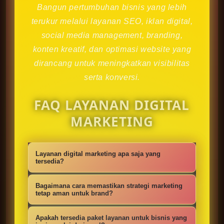
Bangun pertumbuhan bisnis yang lebih
terukur melalui layanan SEO, iklan digital,
social media management, branding,
konten kreatif, dan optimasi website yang
dirancang untuk meningkatkan visibilitas
serta konversi.
FAQ LAYANAN DIGITAL
MARKETING
Layanan digital marketing apa saja yang
tersedia?
Kami menyediakan strategi SEO,
Bagaimana cara memastikan strategi marketing
iklan digital, social media
tetap aman untuk brand?
management, konten kreatif,
Setiap campaign disusun dengan
Apakah tersedia paket layanan untuk bisnis yang
optimasi website, branding, dan