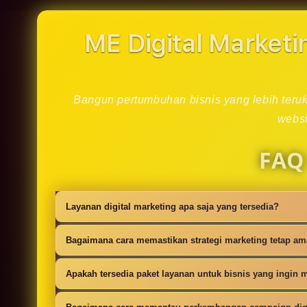
in
modal
ME Digital Marketi
Bangun pertumbuhan bisnis yang lebih teruku
websi
FAQ
Layanan digital marketing apa saja yang tersedia?
Kami menyediakan strategi SEO, iklan digi
Bagaimana cara memastikan strategi marketing tetap a
campaign.
Setiap campaign disusun dengan riset audie
Apakah tersedia paket layanan untuk bisnis yang ingin m
Ya, tersedia paket dasar sampai lanjutan 