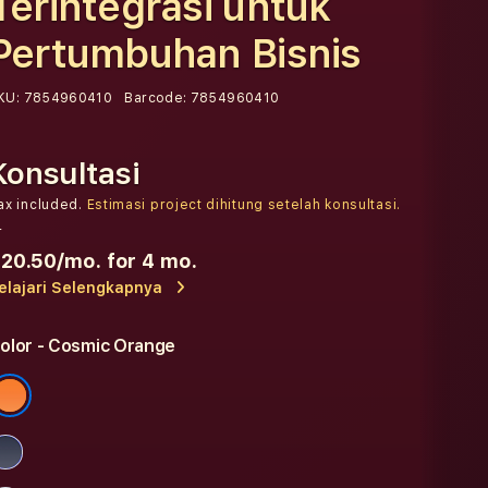
Terintegrasi untuk
Pertumbuhan Bisnis
KU:
7854960410
Barcode:
7854960410
Konsultasi
ax included.
Estimasi project dihitung setelah konsultasi.
r
20.50
/mo. for 4 mo.
elajari Selengkapnya
olor
- Cosmic Orange