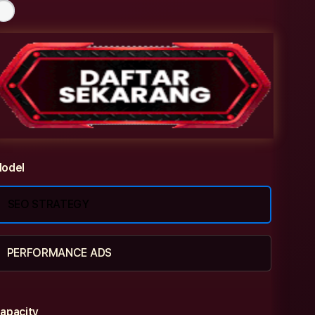
odel
SEO STRATEGY
PERFORMANCE ADS
apacity