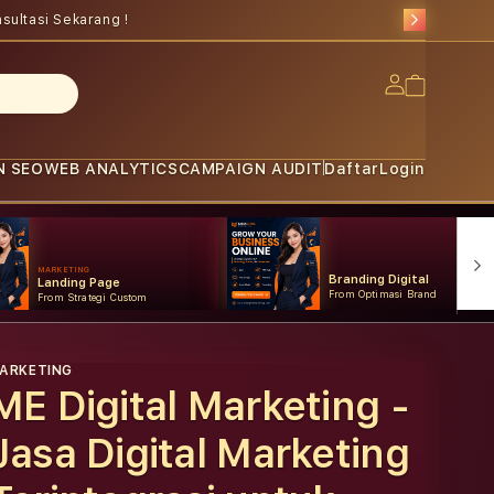
sultasi Sekarang !
Log
Cart
in
N SEO
WEB ANALYTICS
CAMPAIGN AUDIT
Daftar
Login
MARKETING
Branding Digital
Landing Page
From Optimasi Brand
From Strategi Custom
ARKETING
ME Digital Marketing -
Jasa Digital Marketing