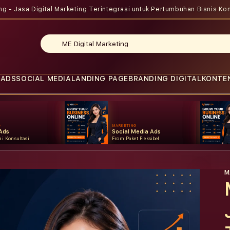
ing - Jasa Digital Marketing Terintegrasi untuk Pertumbuhan Bisnis
Kon
 ADS
SOCIAL MEDIA
LANDING PAGE
BRANDING DIGITAL
KONTE
G
MARKETING
Ads
Social Media Ads
i Konsultasi
From Paket Fleksibel
M