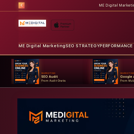
ME Digital Market
ME Digital Marketing
SEO STRATEGY
PERFORMANCE
MARKETING
MARKETIN
SEO Audit
Google 
From Audit Gratis
From Mula
Skip to
product
information