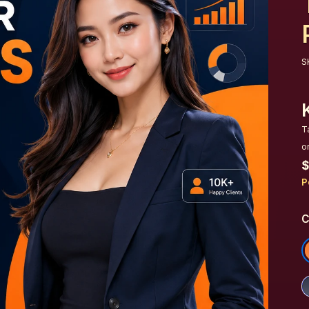
S
T
o
$
P
C