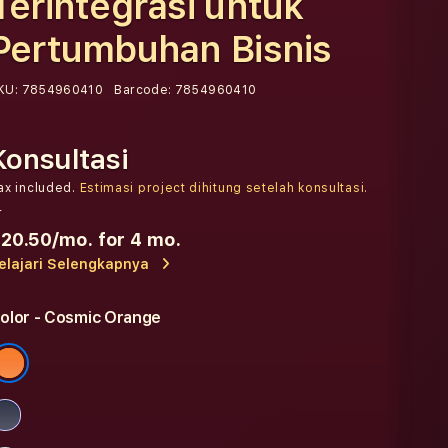
Terintegrasi untuk
Pertumbuhan Bisnis
KU:
7854960410
Barcode:
7854960410
Konsultasi
ax included.
Estimasi project dihitung setelah konsultasi.
r
20.50
/mo. for 4 mo.
elajari Selengkapnya
olor
- Cosmic Orange