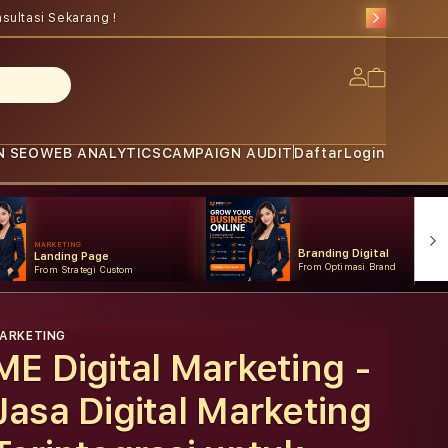
sultasi Sekarang !
Log
Cart
in
N SEO
WEB ANALYTICS
CAMPAIGN AUDIT
Daftar
Login
MARKETING
Branding Digital
Landing Page
From Optimasi Brand
From Strategi Custom
ARKETING
ME Digital Marketing -
Jasa Digital Marketing