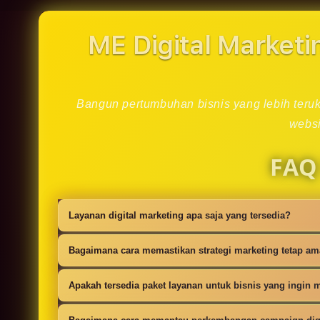
in
modal
ME Digital Marketi
Bangun pertumbuhan bisnis yang lebih teruku
websi
FAQ
Layanan digital marketing apa saja yang tersedia?
Kami menyediakan strategi SEO, iklan digi
Bagaimana cara memastikan strategi marketing tetap a
campaign.
Setiap campaign disusun dengan riset audie
Apakah tersedia paket layanan untuk bisnis yang ingin m
Ya, tersedia paket dasar sampai lanjutan 