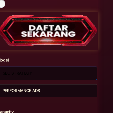
odel
SEO STRATEGY
PERFORMANCE ADS
apacity