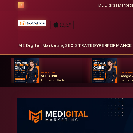
ME Digital Market
ME Digital Marketing
SEO STRATEGY
PERFORMANCE
MARKETING
MARKETIN
SEO Audit
Google 
From Audit Gratis
From Mula
Skip to
product
information