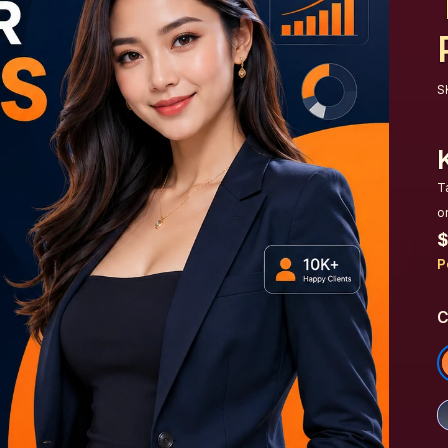
S
T
o
$
P
C