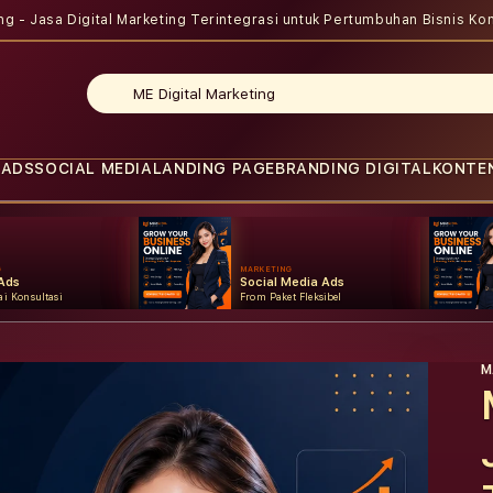
ing - Jasa Digital Marketing Terintegrasi untuk Pertumbuhan Bisnis
Kon
 ADS
SOCIAL MEDIA
LANDING PAGE
BRANDING DIGITAL
KONTE
G
MARKETING
Ads
Social Media Ads
i Konsultasi
From Paket Fleksibel
M