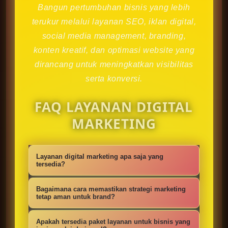
Bangun pertumbuhan bisnis yang lebih
terukur melalui layanan SEO, iklan digital,
social media management, branding,
konten kreatif, dan optimasi website yang
dirancang untuk meningkatkan visibilitas
serta konversi.
FAQ LAYANAN DIGITAL
MARKETING
Layanan digital marketing apa saja yang
tersedia?
Kami menyediakan strategi SEO,
Bagaimana cara memastikan strategi marketing
iklan digital, social media
tetap aman untuk brand?
management, konten kreatif,
Setiap campaign disusun dengan
Apakah tersedia paket layanan untuk bisnis yang
optimasi website, branding, dan