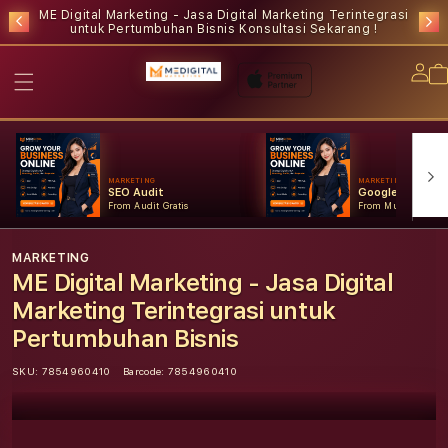
ME Digital Marketing - Jasa Digital Marketing Terintegrasi
untuk Pertumbuhan Bisnis
Konsultasi Sekarang !
Lo
in
MARKETING
MARKETING
SEO Audit
Google Ads
From Audit Gratis
From Mulai Konsult
MARKETING
ME Digital Marketing - Jasa Digital
Marketing Terintegrasi untuk
Pertumbuhan Bisnis
SKU:
7854960410
Barcode:
7854960410