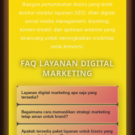
Bangun pertumbuhan bisnis yang lebih
terukur melalui layanan SEO, iklan digital,
social media management, branding,
konten kreatif, dan optimasi website yang
dirancang untuk meningkatkan visibilitas
serta konversi.
FAQ LAYANAN DIGITAL
MARKETING
Layanan digital marketing apa saja yang
tersedia?
Kami menyediakan strategi SEO,
Bagaimana cara memastikan strategi marketing
iklan digital, social media
tetap aman untuk brand?
management, konten kreatif,
Setiap campaign disusun dengan
Apakah tersedia paket layanan untuk bisnis yang
optimasi website, branding, dan