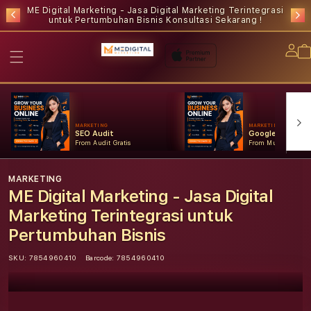
ME Digital Marketing - Jasa Digital Marketing Terintegrasi
untuk Pertumbuhan Bisnis
Konsultasi Sekarang !
Lo
in
MARKETING
MARKETING
SEO Audit
Google Ads
From Audit Gratis
From Mulai Konsult
MARKETING
ME Digital Marketing - Jasa Digital
Marketing Terintegrasi untuk
Pertumbuhan Bisnis
SKU:
7854960410
Barcode:
7854960410