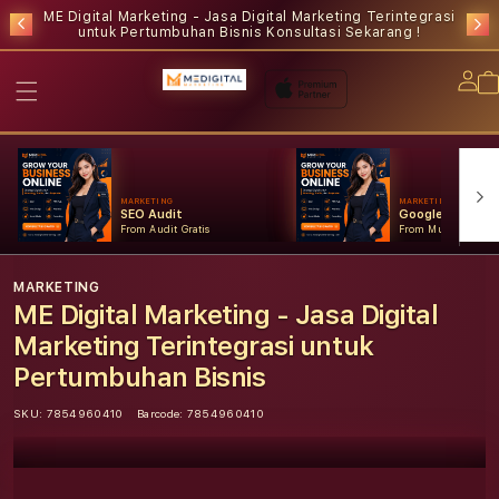
ME Digital Marketing - Jasa Digital Marketing Terintegrasi
untuk Pertumbuhan Bisnis
Konsultasi Sekarang !
Lo
in
MARKETING
MARKETING
SEO Audit
Google Ads
From Audit Gratis
From Mulai Konsult
MARKETING
ME Digital Marketing - Jasa Digital
Marketing Terintegrasi untuk
Pertumbuhan Bisnis
SKU:
7854960410
Barcode:
7854960410