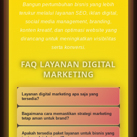
Bangun pertumbuhan bisnis yang lebih
terukur melalui layanan SEO, iklan digital,
social media management, branding,
konten kreatif, dan optimasi website yang
dirancang untuk meningkatkan visibilitas
serta konversi.
FAQ LAYANAN DIGITAL
MARKETING
Layanan digital marketing apa saja yang
tersedia?
Kami menyediakan strategi SEO,
Bagaimana cara memastikan strategi marketing
iklan digital, social media
tetap aman untuk brand?
management, konten kreatif,
Setiap campaign disusun dengan
Apakah tersedia paket layanan untuk bisnis yang
optimasi website, branding, dan