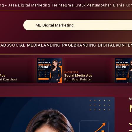
ing - Jasa Digital Marketing Terintegrasi untuk Pertumbuhan Bisnis
Kon
 ADS
SOCIAL MEDIA
LANDING PAGE
BRANDING DIGITAL
KONTE
G
MARKETING
Ads
Social Media Ads
i Konsultasi
From Paket Fleksibel
M