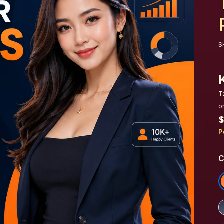
S
T
o
$
P
C