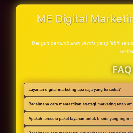
in
modal
ME Digital Marketi
Bangun pertumbuhan bisnis yang lebih teruku
websi
FAQ
Layanan digital marketing apa saja yang tersedia?
Kami menyediakan strategi SEO, iklan digi
Bagaimana cara memastikan strategi marketing tetap a
campaign.
Setiap campaign disusun dengan riset audie
Apakah tersedia paket layanan untuk bisnis yang ingin m
Ya, tersedia paket dasar sampai lanjutan 