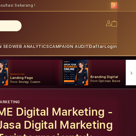
sultasi Sekarang !
Log
Cart
in
N SEO
WEB ANALYTICS
CAMPAIGN AUDIT
Daftar
Login
MARKETING
Branding Digital
Landing Page
From Optimasi Brand
From Strategi Custom
ARKETING
ME Digital Marketing -
Jasa Digital Marketing