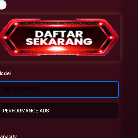
odel
SEO STRATEGY
PERFORMANCE ADS
apacity