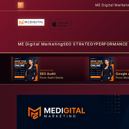
ME Digital Market
ME Digital Marketing
SEO STRATEGY
PERFORMANCE
MARKETING
MARKETIN
SEO Audit
Google 
From Audit Gratis
From Mula
Skip to
product
information