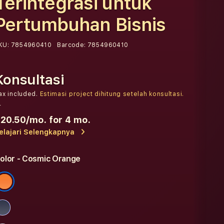
Terintegrasi untuk
Pertumbuhan Bisnis
KU:
7854960410
Barcode:
7854960410
Konsultasi
ax included.
Estimasi project dihitung setelah konsultasi.
r
20.50
/mo. for 4 mo.
elajari Selengkapnya
olor
- Cosmic Orange