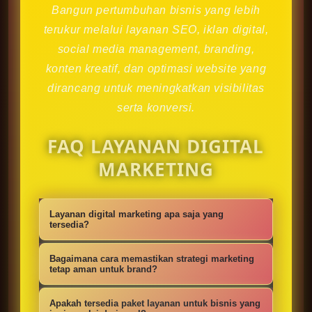
Bangun pertumbuhan bisnis yang lebih
terukur melalui layanan SEO, iklan digital,
social media management, branding,
konten kreatif, dan optimasi website yang
dirancang untuk meningkatkan visibilitas
serta konversi.
FAQ LAYANAN DIGITAL
MARKETING
Layanan digital marketing apa saja yang
tersedia?
Kami menyediakan strategi SEO,
Bagaimana cara memastikan strategi marketing
iklan digital, social media
tetap aman untuk brand?
management, konten kreatif,
Setiap campaign disusun dengan
Apakah tersedia paket layanan untuk bisnis yang
optimasi website, branding, dan