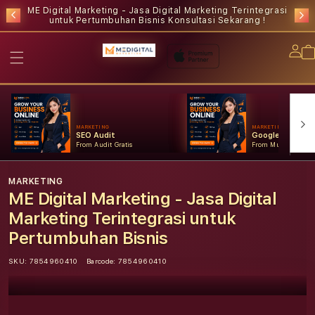
ME Digital Marketing - Jasa Digital Marketing Terintegrasi
untuk Pertumbuhan Bisnis
Konsultasi Sekarang !
Lo
in
MARKETING
MARKETING
SEO Audit
Google Ads
From Audit Gratis
From Mulai Konsult
MARKETING
ME Digital Marketing - Jasa Digital
Marketing Terintegrasi untuk
Pertumbuhan Bisnis
SKU:
7854960410
Barcode:
7854960410