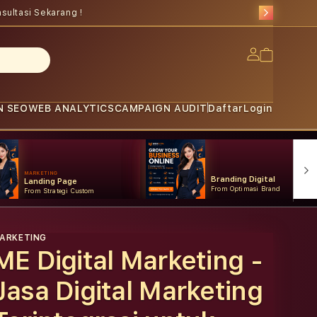
sultasi Sekarang !
Log
Cart
in
N SEO
WEB ANALYTICS
CAMPAIGN AUDIT
Daftar
Login
MARKETING
Branding Digital
Landing Page
From Optimasi Brand
From Strategi Custom
ARKETING
ME Digital Marketing -
Jasa Digital Marketing