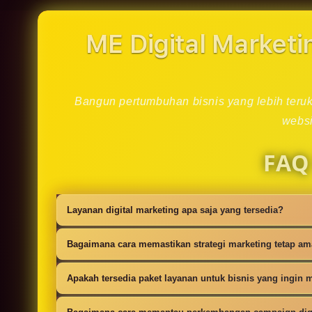
in
modal
ME Digital Marketi
Bangun pertumbuhan bisnis yang lebih teruku
websi
FAQ
Layanan digital marketing apa saja yang tersedia?
Kami menyediakan strategi SEO, iklan digi
Bagaimana cara memastikan strategi marketing tetap a
campaign.
Setiap campaign disusun dengan riset audie
Apakah tersedia paket layanan untuk bisnis yang ingin m
Ya, tersedia paket dasar sampai lanjutan 