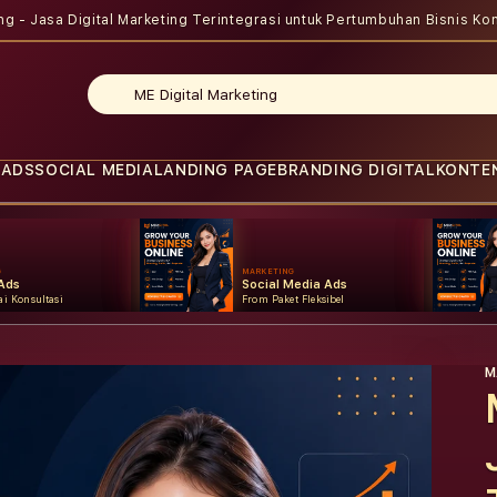
ing - Jasa Digital Marketing Terintegrasi untuk Pertumbuhan Bisnis
Kon
 ADS
SOCIAL MEDIA
LANDING PAGE
BRANDING DIGITAL
KONTE
G
MARKETING
Ads
Social Media Ads
i Konsultasi
From Paket Fleksibel
M