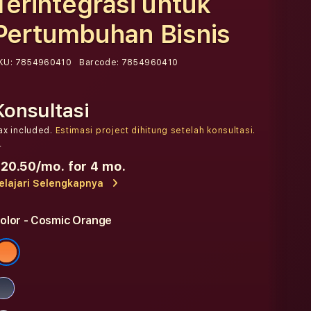
Terintegrasi untuk
Pertumbuhan Bisnis
KU:
7854960410
Barcode:
7854960410
Konsultasi
ax included.
Estimasi project dihitung setelah konsultasi.
r
20.50
/mo. for 4 mo.
elajari Selengkapnya
olor
- Cosmic Orange