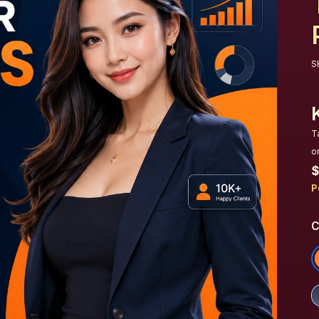
S
T
o
$
P
C