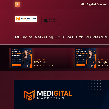
ME Digital Market
ME Digital Marketing
SEO STRATEGY
PERFORMANCE
MARKETING
MARKETIN
SEO Audit
Google 
From Audit Gratis
From Mula
Skip to
product
information