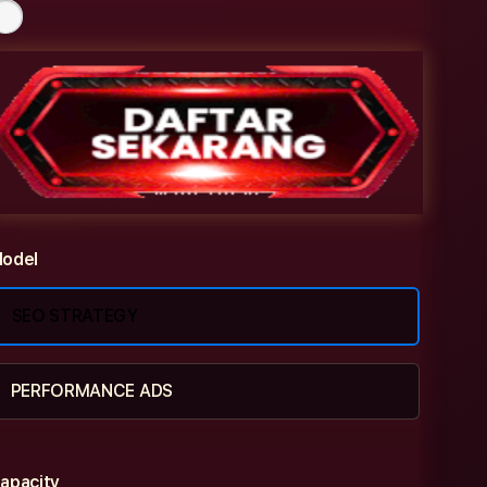
odel
SEO STRATEGY
PERFORMANCE ADS
apacity