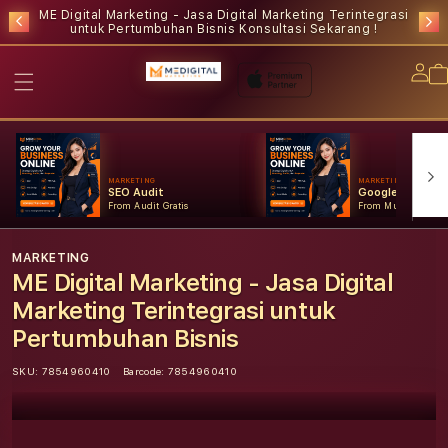
ME Digital Marketing - Jasa Digital Marketing Terintegrasi
untuk Pertumbuhan Bisnis
Konsultasi Sekarang !
Lo
in
MARKETING
MARKETING
SEO Audit
Google Ads
From Audit Gratis
From Mulai Konsult
MARKETING
ME Digital Marketing - Jasa Digital
Marketing Terintegrasi untuk
Pertumbuhan Bisnis
SKU:
7854960410
Barcode:
7854960410