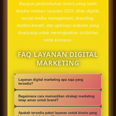
Bangun pertumbuhan bisnis yang lebih
terukur melalui layanan SEO, iklan digital,
social media management, branding,
konten kreatif, dan optimasi website yang
dirancang untuk meningkatkan visibilitas
serta konversi.
FAQ LAYANAN DIGITAL
MARKETING
Layanan digital marketing apa saja yang
tersedia?
Kami menyediakan strategi SEO,
Bagaimana cara memastikan strategi marketing
iklan digital, social media
tetap aman untuk brand?
management, konten kreatif,
Setiap campaign disusun dengan
Apakah tersedia paket layanan untuk bisnis yang
optimasi website, branding, dan