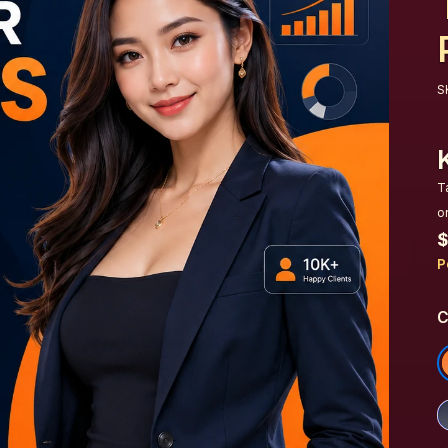
S
T
o
$
P
C