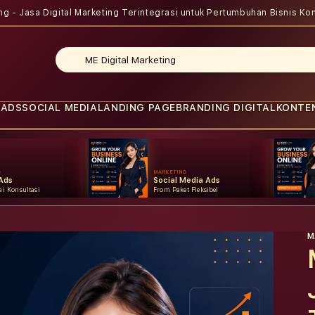
ing - Jasa Digital Marketing Terintegrasi untuk Pertumbuhan Bisnis
Kon
 ADS
SOCIAL MEDIA
LANDING PAGE
BRANDING DIGITAL
KONTE
G
MARKETING
Ads
Social Media Ads
i Konsultasi
From Paket Fleksibel
M