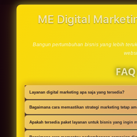
in
modal
ME Digital Marketi
Bangun pertumbuhan bisnis yang lebih teruku
websi
FAQ
Layanan digital marketing apa saja yang tersedia?
Kami menyediakan strategi SEO, iklan digi
Bagaimana cara memastikan strategi marketing tetap a
campaign.
Setiap campaign disusun dengan riset audie
Apakah tersedia paket layanan untuk bisnis yang ingin m
Ya, tersedia paket dasar sampai lanjutan 