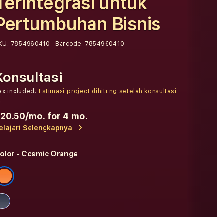
Terintegrasi untuk
Pertumbuhan Bisnis
KU:
7854960410
Barcode:
7854960410
Konsultasi
ax included.
Estimasi project dihitung setelah konsultasi.
r
20.50
/mo. for 4 mo.
elajari Selengkapnya
olor
- Cosmic Orange