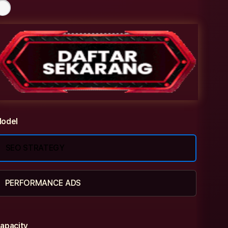
odel
SEO STRATEGY
PERFORMANCE ADS
apacity