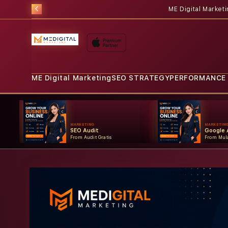
ME Digital Market
ME Digital Marketing
SEO STRATEGY
PERFORMANCE
MARKETING
MARKETIN
SEO Audit
Google 
From Audit Gratis
From Mula
Skip to
product
information