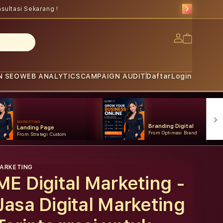
sultasi Sekarang !
Log
Cart
in
N SEO
WEB ANALYTICS
CAMPAIGN AUDIT
Daftar
Login
MARKETING
Branding Digital
Landing Page
From Optimasi Brand
From Strategi Custom
ARKETING
ME Digital Marketing -
Jasa Digital Marketing