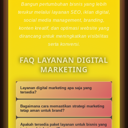
Bangun pertumbuhan bisnis yang lebih
terukur melalui layanan SEO, iklan digital,
social media management, branding,
konten kreatif, dan optimasi website yang
dirancang untuk meningkatkan visibilitas
serta konversi.
FAQ LAYANAN DIGITAL
MARKETING
Layanan digital marketing apa saja yang
tersedia?
Kami menyediakan strategi SEO,
Bagaimana cara memastikan strategi marketing
iklan digital, social media
tetap aman untuk brand?
management, konten kreatif,
Setiap campaign disusun dengan
Apakah tersedia paket layanan untuk bisnis yang
optimasi website, branding, dan