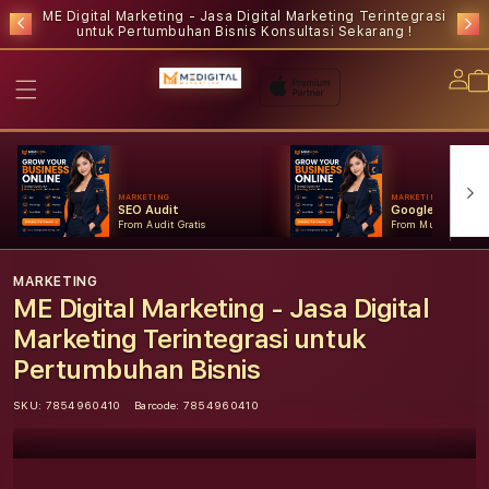
ME Digital Marketing - Jasa Digital Marketing Terintegrasi
untuk Pertumbuhan Bisnis
Konsultasi Sekarang !
Lo
in
MARKETING
MARKETING
SEO Audit
Google Ads
From Audit Gratis
From Mulai Konsult
MARKETING
ME Digital Marketing - Jasa Digital
Marketing Terintegrasi untuk
Pertumbuhan Bisnis
SKU:
7854960410
Barcode:
7854960410