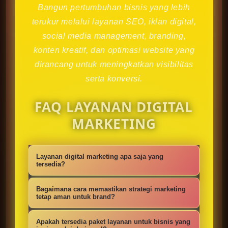
Bangun pertumbuhan bisnis yang lebih
terukur melalui layanan SEO, iklan digital,
social media management, branding,
konten kreatif, dan optimasi website yang
dirancang untuk meningkatkan visibilitas
serta konversi.
FAQ LAYANAN DIGITAL
MARKETING
Layanan digital marketing apa saja yang
tersedia?
Kami menyediakan strategi SEO,
Bagaimana cara memastikan strategi marketing
iklan digital, social media
tetap aman untuk brand?
management, konten kreatif,
Setiap campaign disusun dengan
Apakah tersedia paket layanan untuk bisnis yang
optimasi website, branding, dan