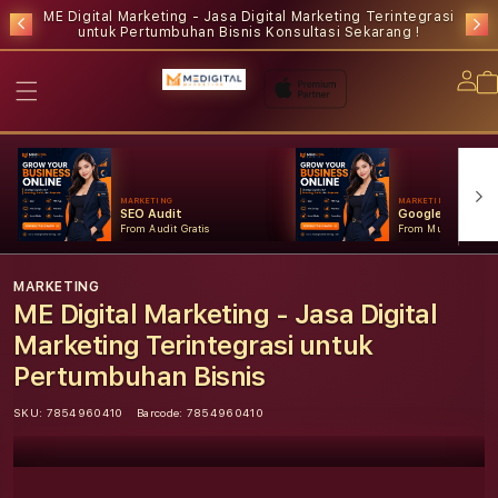
ME Digital Marketing - Jasa Digital Marketing Terintegrasi
untuk Pertumbuhan Bisnis
Konsultasi Sekarang !
Lo
in
MARKETING
MARKETING
SEO Audit
Google Ads
From Audit Gratis
From Mulai Konsult
MARKETING
ME Digital Marketing - Jasa Digital
Marketing Terintegrasi untuk
Pertumbuhan Bisnis
SKU:
7854960410
Barcode:
7854960410