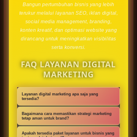
Bangun pertumbuhan bisnis yang lebih
terukur melalui layanan SEO, iklan digital,
social media management, branding,
konten kreatif, dan optimasi website yang
dirancang untuk meningkatkan visibilitas
serta konversi.
FAQ LAYANAN DIGITAL
MARKETING
Layanan digital marketing apa saja yang
tersedia?
Kami menyediakan strategi SEO,
Bagaimana cara memastikan strategi marketing
iklan digital, social media
tetap aman untuk brand?
management, konten kreatif,
Setiap campaign disusun dengan
Apakah tersedia paket layanan untuk bisnis yang
optimasi website, branding, dan