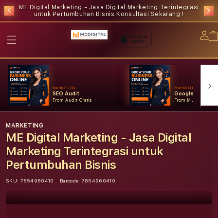
ME Digital Marketing - Jasa Digital Marketing Terintegrasi
untuk Pertumbuhan Bisnis
Konsultasi Sekarang !
Lo
in
MARKETING
MARKETING
SEO Audit
Google Ads
From Audit Gratis
From Mulai Konsult
MARKETING
ME Digital Marketing - Jasa Digital
Marketing Terintegrasi untuk
Pertumbuhan Bisnis
SKU:
7854960410
Barcode:
7854960410